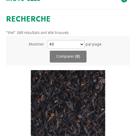
RECHERCHE
"thé"
369 résultats ont été trouvés.
Montrer
par page
Comparer (
0
)