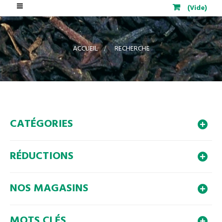
Basculer
(Vide)
la
navigation
ACCUEIL
>
RECHERCHE
CATÉGORIES
RÉDUCTIONS
NOS MAGASINS
MOTS CLÉS