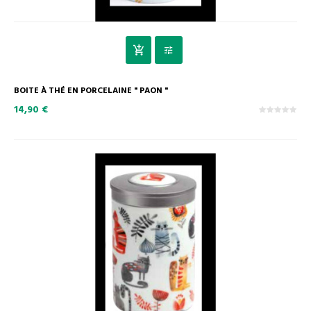
BOITE À THÉ EN PORCELAINE " PAON "
14,90 €