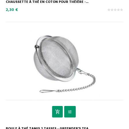
CHAUSSETTE À THÉ EN COTON POUR THÉIÈRE -...
2,30 €
BOULE À THÉ TAMIS 2 TASSES - GREENDER'S TEA...