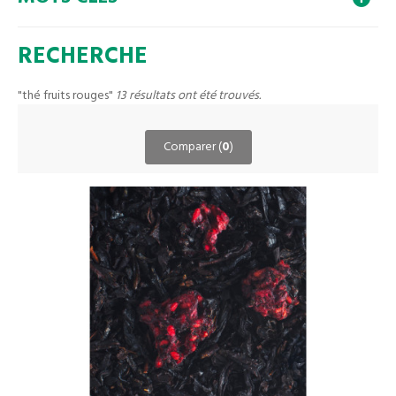
RECHERCHE
"thé fruits rouges"
13 résultats ont été trouvés.
Comparer (
0
)