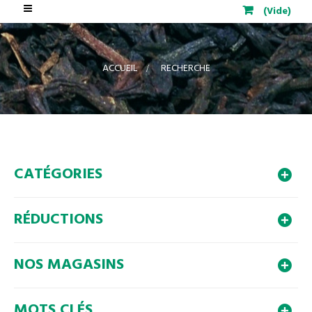
Basculer
(Vide)
la
navigation
ACCUEIL
>
RECHERCHE
CATÉGORIES
RÉDUCTIONS
NOS MAGASINS
MOTS CLÉS