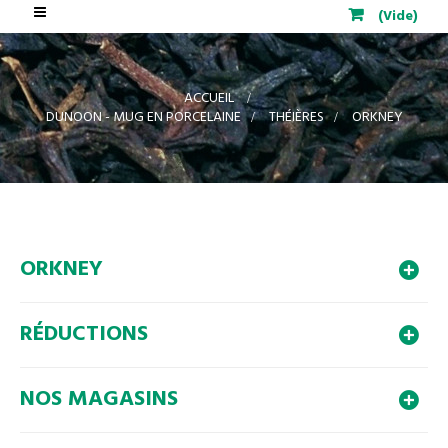
Basculer
(Vide)
la
navigation
ACCUEIL
>
DUNOON - MUG EN PORCELAINE
>
THÉIÈRES
>
ORKNEY
ORKNEY
RÉDUCTIONS
NOS MAGASINS