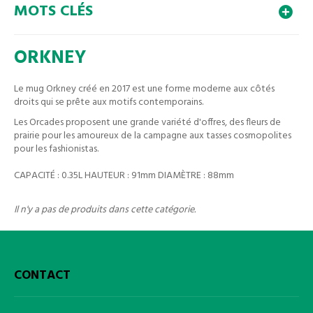
MOTS CLÉS
ORKNEY
Le mug Orkney créé en 2017 est une forme moderne aux côtés
droits qui se prête aux motifs contemporains.
Les Orcades proposent une grande variété d'offres, des fleurs de
prairie pour les amoureux de la campagne aux tasses cosmopolites
pour les fashionistas.
CAPACITÉ : 0.35L HAUTEUR : 91mm DIAMÈTRE : 88mm
Il n'y a pas de produits dans cette catégorie.
CONTACT