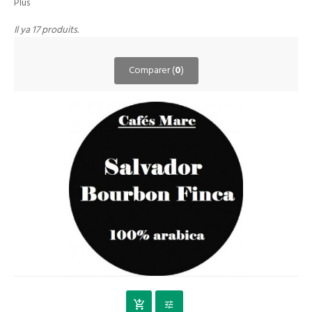
Plus
Il ya 17 produits.
Comparer (
0
)