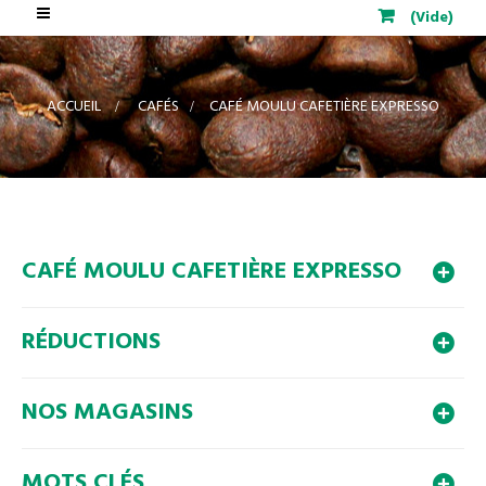
Basculer
(Vide)
la
navigation
ACCUEIL
>
CAFÉS
>
CAFÉ MOULU CAFETIÈRE EXPRESSO
CAFÉ MOULU CAFETIÈRE EXPRESSO
RÉDUCTIONS
NOS MAGASINS
MOTS CLÉS