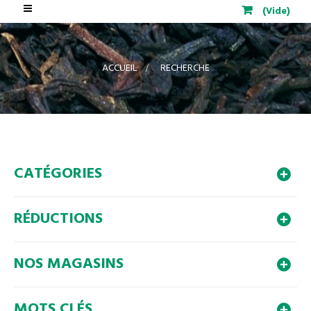
Basculer
(Vide)
la
navigation
ACCUEIL
>
RECHERCHE
CATÉGORIES
RÉDUCTIONS
NOS MAGASINS
MOTS CLÉS