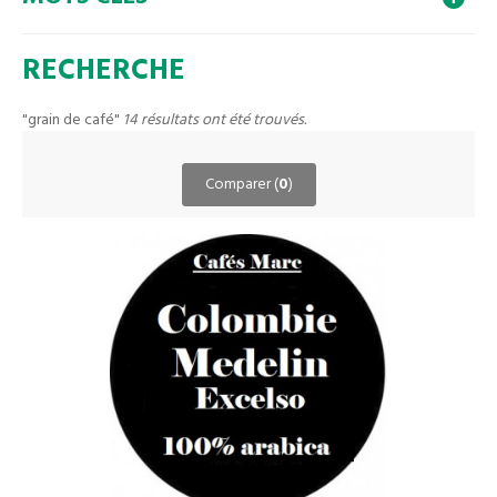
RECHERCHE
"grain de café"
14 résultats ont été trouvés.
Comparer (
0
)