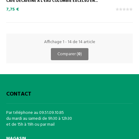
CAFÉ DÉCAFÉINÉ À L'EAU COLOMBIE EXCELSO EN...
7,75 €
Affichage 1 - 14 de 14 article
Comparer (
0
)
CONTACT
Par téléphone au 09.51.09.10.85
du mardi au samedi de 9h30 à 12h30
et de 15h à 19h ou par mail
MAGASIN