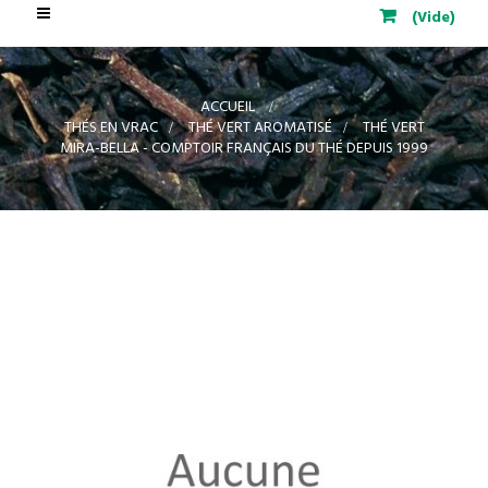
Basculer
(Vide)
la
navigation
ACCUEIL
>
THÉS EN VRAC
>
THÉ VERT AROMATISÉ
>
THÉ VERT
MIRA-BELLA - COMPTOIR FRANÇAIS DU THÉ DEPUIS 1999