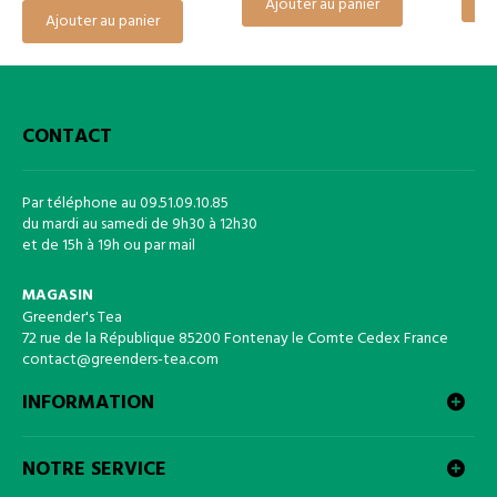
A
Ajouter au panier
Ajouter au panier
CONTACT
Par téléphone au 09.51.09.10.85
du mardi au samedi de 9h30 à 12h30
et de 15h à 19h ou par mail
MAGASIN
Greender's Tea
72 rue de la République 85200 Fontenay le Comte Cedex France
contact@greenders-tea.com
INFORMATION
NOTRE SERVICE