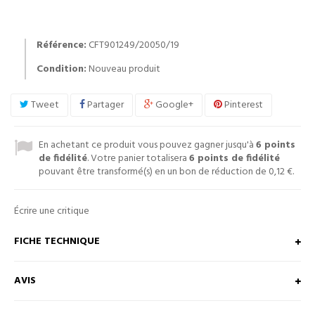
Référence:
CFT901249/20050/19
Condition:
Nouveau produit
Tweet
Partager
Google+
Pinterest
En achetant ce produit vous pouvez gagner jusqu'à
6
points
de fidélité
. Votre panier totalisera
6
points de fidélité
pouvant être transformé(s) en un bon de réduction de
0,12 €
.
Écrire une critique
FICHE TECHNIQUE
AVIS