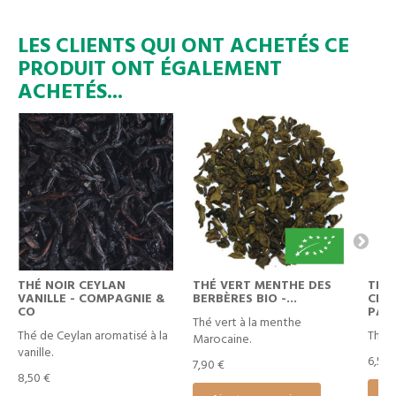
LES CLIENTS QUI ONT ACHETÉS CE
PRODUIT ONT ÉGALEMENT
ACHETÉS...
THÉ NOIR CEYLAN
THÉ VERT MENTHE DES
THÉ 
VANILLE - COMPAGNIE &
BERBÈRES BIO -...
CHR
CO
PARI
Thé vert à la menthe
Thé de Ceylan aromatisé à la
Thé v
Marocaine.
vanille.
6,50 
7,90 €
8,50 €