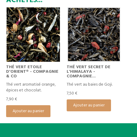
ACHETÉS...
THÉ VERT ETOILE
THÉ VERT SECRET DE
D'ORIENT® - COMPAGNIE
L'HIMALAYA -
& CO
COMPAGNIE...
Thé vert aromatisé orange,
Thé vert au baies de Goji.
épices et chocolat.
7,50 €
7,90 €
Ajouter au panier
Ajouter au panier