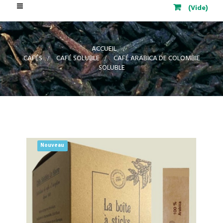
Basculer
(Vide)
la
navigation
ACCUEIL
>
CAFÉS
>
CAFÉ SOLUBLE
>
CAFÉ ARABICA DE COLOMBIE
SOLUBLE
Nouveau