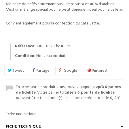
Mélange de cafés contenant 60% de robusta et 40% d'arabica.
C'est un mélange spécial pour le petit déjeuner, idéal pour le café au
lait.
Convient également pour la confection du Café Latté.
Référence:
1000-0329-kg#0.25
Condition:
Nouveau produit
Tweet
Partager
Google+
Pinterest
En achetant ce produit vous pouvez gagner jusqu'à
6
points
de fidélité
. Votre panier totalisera
6
points de fidélité
pouvant être transformé(s) en un bon de réduction de
0,12 €
.
Écrire une critique
FICHE TECHNIQUE