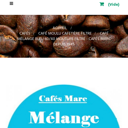
Basculer
(Vide)
la
navigation
ACCUEIL
>
CAFÉS
>
CAFÉ MOULU CAFETIÈRE FILTRE
>
CAFÉ
MÉLANGE BLEU 60/40 MOUTURE FILTRE - CAFÉS MARC
DEPUIS 1945