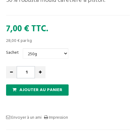
50% robusta moulu cafetière à piston.
7,00 €
TTC.
28,00 €
par kg
Sachet
AJOUTER AU PANIER
Envoyer à un ami
Impression