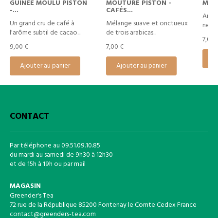
GUINÉE MOULU PISTON
MOUTURE PISTON -
MOUL
-...
CAFÉS...
Arabi
Un grand cru de café à
Mélange suave et onctueux
neutr
l'arôme subtil de cacao...
de trois arabicas...
7,00 
9,00 €
7,00 €
A
Ajouter au panier
Ajouter au panier
CONTACT
Par téléphone au 09.51.09.10.85
du mardi au samedi de 9h30 à 12h30
et de 15h à 19h ou par mail
MAGASIN
Greender's Tea
72 rue de la République 85200 Fontenay le Comte Cedex France
contact@greenders-tea.com