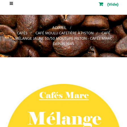
Basculer
(Vide)
la
navigation
ACCUEIL
>
CAFÉS
>
CAFÉ MOULU CAFETIÈRE À PISTON
>
CAFÉ
MÉLANGE JAUNE 50/50 MOUTURE PISTON - CAFÉS MARC
DEPUIS 1945